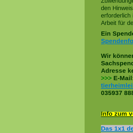
Zuwendunge
den Hinweis
erforderlich
Arbeit für d
Ein Spende
Spendenfo
Wir können
Sachspend
Adresse k
>>>
E-Mail
tierheiml
035937 88
Info zum 
Das 1x1 de