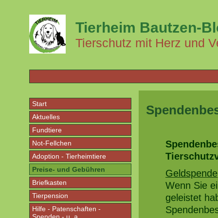
Tierheim Bautzen-B
Tierschutz mit Herz und V
Start
Spendenbesc
Aktuelles
Fundtiere
Spendenbes
Not-Fellchen
Tierschutz
Adoption - Tierheimtiere
Preise- und Gebühren
Geldspende
Briefkasten
Wenn Sie ei
Tierpension
geleistet ha
Spendenbesc
Hilfe - Patenschaften -
Spenden - u. a.