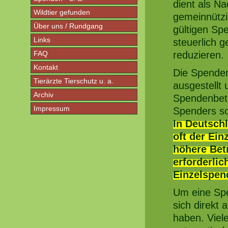
dient als N
Wildtier gefunden
gemeinnützi
Über uns / Rundgang
gültigen Sp
Links
steuerlich 
FAQ
reduzieren.
Kontakt
Die Spenden
Tierärzte Tierschutz u. a.
ausgestellt
Archiv
Spendenbet
Impressum
Spenders so
In Deutsch
oft der Ei
höhere Bet
erforderlic
Einzelspen
Um eine Spe
sich direkt
haben. Viel