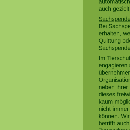
automatisch
auch gezielt
Sachspend
Bei Sachspe
erhalten, w
Quittung od
Sachspende 
Im Tierschut
engagieren s
übernehmen 
Organisatio
neben ihrer 
dieses freiw
kaum möglic
nicht immer 
können. Wir
betrifft auc