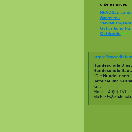
untereinander.
REVOSax Lande
Sachsen -
Verwaltungsvors
Gefährliche Hu
GefHunde
<<<
https://www.diehun
Hundeschule Dre
Hundeschule Baut
"Die HundeLehrer"
Betreiber und Vertre
Kurz
Mobil: +49(0) 151 - 
Mail:
info@diehundel