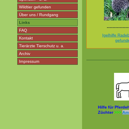
Wildtier gefunden
Über uns / Rundgang
Links
---------------
FAQ
Igelhilfe Radeb
Kontakt
gefund
Tierärzte Tierschutz u. a.
Archiv
Impressum
Hilfe für Pferde
Züchter
>>>
Am