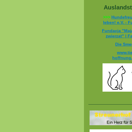
Auslandst
>>>
Hundefreun
leben! e.V. - 
Fundacja "Maja
zwierząt" | 
Die Sme
www.tie
hoffnung