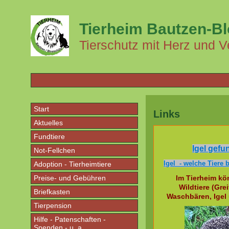
Tierheim Bautzen-B
Tierschutz mit Herz und V
Start
Links
Aktuelles
Fundtiere
Igel gef
Not-Fellchen
Igel - welche Tiere 
Adoption - Tierheimtiere
Preise- und Gebühren
Im Tierheim kö
Wildtiere (Gre
Briefkasten
Waschbären, Igel 
Tierpension
Hilfe - Patenschaften -
Spenden - u. a.