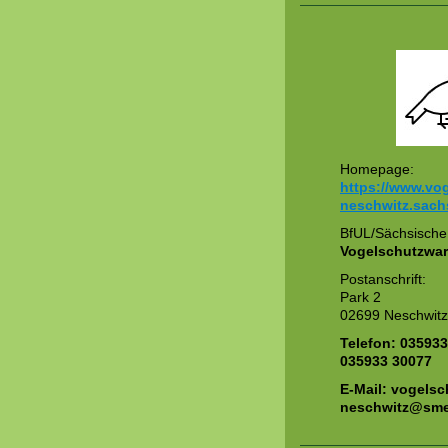
Homepage:
https://www.vo
neschwitz.sach
BfUL/Sächsische
Vogelschutzwar
Postanschrift:
Park 2
02699 Neschwitz
Telefon:
035933
035933 30077
E-Mail:
vogelsc
neschwitz@sme