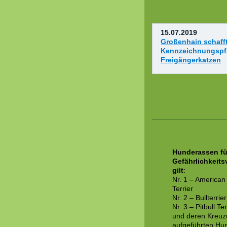
15.07.2019
Großenhain schafft
Kennzeichnungspfl
Freigängerkatzen
Hunderassen für
Gefährlichkeit
gilt
:
Nr. 1 – American 
Terrier
Nr. 2 – Bullterrier
Nr. 3 – Pitbull Ter
und deren Kreuz
aufgeführten Hu